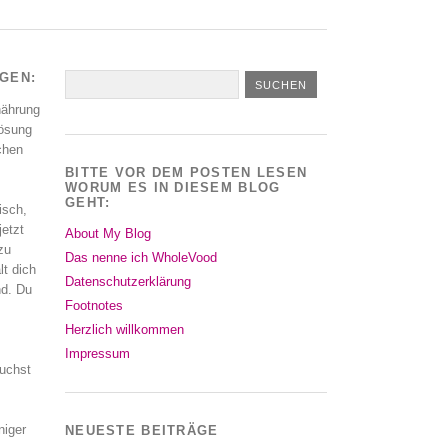
AGEN:
nährung
Lösung
schen
BITTE VOR DEM POSTEN LESEN
WORUM ES IN DIESEM BLOG
GEHT:
isch,
jetzt
About My Blog
zu
Das nenne ich WholeVood
lt dich
Datenschutzerklärung
nd. Du
Footnotes
Herzlich willkommen
Impressum
uchst
niger
NEUESTE BEITRÄGE