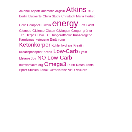
Atkins
Alkohol
Appetit auf mehr
Arginin
B12
Berlin
Blutwerte
China Study
Christoph Maria Herbst
energy
Colin Campbell
Eiweiß
Fett
Gicht
Glucose
Glukose
Gluten
Glykogen
Greger
grüner
Tee
Herpes
Holo-TC
Hungerattacke
Kanzerogene
Karnismus
ketogene Ernährung
Ketonkörper
Kohlenhydrate
Kreatin
Low-Carb
Kreatinphosphat
Krebs
Lysin
NO Low-Carb
Melanie Joy
Omega3
nutritionfacts.org
Purin
Restaurants
Sport
Studien
Tabak
Ultradistanz
Vit D
Vollkorn