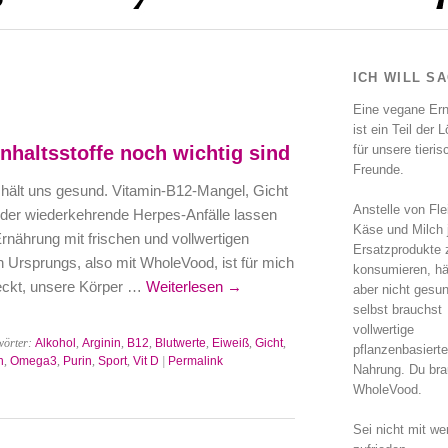
ICH WILL S
Eine vegane Er
ist ein Teil der 
nhaltsstoffe noch wichtig sind
für unsere tieri
Freunde.
hält uns gesund. Vitamin-B12-Mangel, Gicht
Anstelle von Fle
oder wiederkehrende Herpes-Anfälle lassen
Käse und Milch 
nährung mit frischen und vollwertigen
Ersatzprodukte 
n Ursprungs, also mit WholeVood, ist für mich
konsumieren, hä
eckt, unsere Körper …
Weiterlesen
→
aber nicht gesu
selbst brauchst
vollwertige
wörter:
Alkohol
,
Arginin
,
B12
,
Blutwerte
,
Eiweiß
,
Gicht
,
pflanzenbasierte
n
,
Omega3
,
Purin
,
Sport
,
Vit D
|
Permalink
Nahrung. Du bra
WholeVood.
Sei nicht mit we