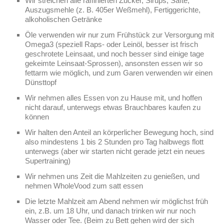
Wir streichen alle raffinierten Zucker, Sirups, Säfte,
Auszugsmehle (z. B. 405er Weßmehl), Fertiggerichte,
alkoholischen Getränke
Öle verwenden wir nur zum Frühstück zur Versorgung mit
Omega3 (speziell Raps- oder Leinöl, besser ist frisch
geschrotete Leinsaat, und noch besser sind einige tage
gekeimte Leinsaat-Sprossen), ansonsten essen wir so
fettarm wie möglich, und zum Garen verwenden wir einen
Dünsttopf
Wir nehmen alles Essen von zu Hause mit, und hoffen
nicht darauf, unterwegs etwas Brauchbares kaufen zu
können
Wir halten den Anteil an körperlicher Bewegung hoch, sind
also mindestens 1 bis 2 Stunden pro Tag halbwegs flott
unterwegs (aber wir starten nicht gerade jetzt ein neues
Supertraining)
Wir nehmen uns Zeit die Mahlzeiten zu genießen, und
nehmen WholeVood zum satt essen
Die letzte Mahlzeit am Abend nehmen wir möglichst früh
ein, z.B. um 18 Uhr, und danach trinken wir nur noch
Wasser oder Tee. (Beim zu Bett gehen wird der sich