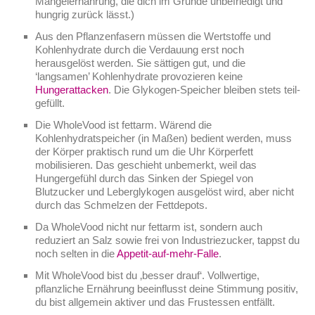
Mangelernährung, die dich im Grunde unbefriedigt und
hungrig zurück lässt.)
Aus den Pflanzenfasern müssen die Wertstoffe und
Kohlenhydrate durch die Verdauung erst noch
herausgelöst werden. Sie sättigen gut, und die
‘langsamen’ Kohlenhydrate provozieren keine
Hungerattacken
. Die Glykogen-Speicher bleiben stets teil-
gefüllt.
Die WholeVood ist fettarm. Wärend die
Kohlenhydratspeicher (in Maßen) bedient werden, muss
der Körper praktisch rund um die Uhr Körperfett
mobilisieren. Das geschieht unbemerkt, weil das
Hungergefühl durch das Sinken der Spiegel von
Blutzucker und Leberglykogen ausgelöst wird, aber nicht
durch das Schmelzen der Fettdepots.
Da WholeVood nicht nur fettarm ist, sondern auch
reduziert an Salz sowie frei von Industriezucker, tappst du
noch selten in die
Appetit-auf-mehr-Falle
.
Mit WholeVood bist du ‚besser drauf‘. Vollwertige,
pflanzliche Ernährung beeinflusst deine Stimmung positiv,
du bist allgemein aktiver und das Frustessen entfällt.