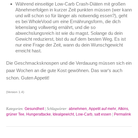
Während einseitige Low-Carb Crash-Diäten mit großen
Abnehmerfolgen in kurzer Zeit punkten müssen (wer kann
und will schon so für länger als notwendig essen?), geht
es bei WholeVood um eine Ernährungsform, die dich
lebenslang vollwertig ernährt, und die so
abwechslungsreich ist wie du magst. Solange du dein
Gewicht reduzierst, bist du auf dem besten Weg. Es ist
nur eine Frage der Zeit, wann du dein Wunschgewicht
erreicht hast.
Die Geschmacksknospen und die Verdauung müssen sich ein
paar Wochen an die gute Kost gewöhnen. Das war‘s auch
schon. Guten Appetit!
(Version 1.4)
Kategorien:
Gesundheit
| Schlagwörter:
abnehmen
,
Appetit auf mehr
,
Atkins
,
grüner Tee
,
Hungerattacke
,
Idealgewicht
,
Low-Carb
,
satt essen
|
Permalink