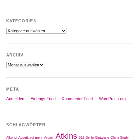
KATEGORIEN
Kategorien
ARCHIV
Archiv
META
Anmelden
Eintrags-Feed
Kommentar-Feed
WordPress.org
SCHLAGWÖRTER
Atkins
Alkohol
Appetit auf mehr
Arginin
B12
Berlin
Blutwerte
China Study