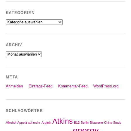
KATEGORIEN
Kategorien
ARCHIV
Archiv
META
Anmelden
Eintrags-Feed
Kommentar-Feed
WordPress.org
SCHLAGWÖRTER
Atkins
Alkohol
Appetit auf mehr
Arginin
B12
Berlin
Blutwerte
China Study
energy