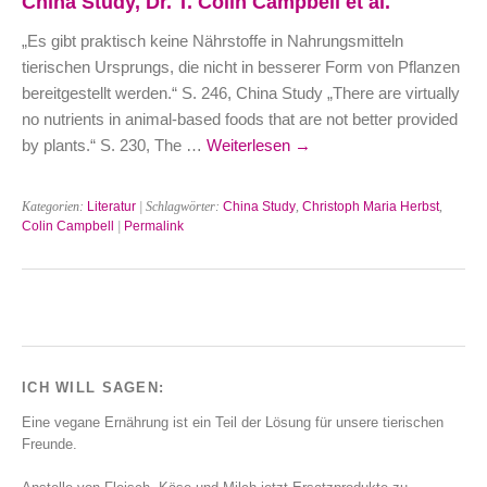
China Study, Dr. T. Colin Campbell et al.
„Es gibt praktisch keine Nährstoffe in Nahrungsmitteln
tierischen Ursprungs, die nicht in besserer Form von Pflanzen
bereitgestellt werden.“ S. 246, China Study „There are virtually
no nutrients in animal-based foods that are not better provided
by plants.“ S. 230, The …
Weiterlesen
→
Kategorien:
Literatur
| Schlagwörter:
China Study
,
Christoph Maria Herbst
,
Colin Campbell
|
Permalink
ICH WILL SAGEN:
Eine vegane Ernährung ist ein Teil der Lösung für unsere tierischen
Freunde.