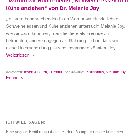
„Warum wir Hunde lieben, Schweine essen und
Kühe anziehen“ von Dr. Melanie Joy
„In ihrem bahnbrechenden Buch Warum wir Hunde lieben,
Schweine essen und Kühe anziehen untersucht Melanie Joy,
wie wir dazu kommen, manche Tiere als Freunde zu
betrachten, andere dagegen als Nahrung – ohne dass wir
diese Unterscheidung plausibel begründen könnten. Joy …
Weiterlesen
→
Kategorien:
lesen & hören
,
Literatur
| Schlagwörter:
Karnismus
,
Melanie Joy
|
Permalink
ICH WILL SAGEN:
Eine vegane Ernährung ist ein Teil der Lösung für unsere tierischen