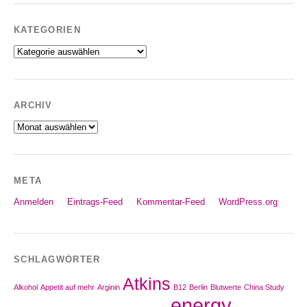
KATEGORIEN
Kategorien
ARCHIV
Archiv
META
Anmelden
Eintrags-Feed
Kommentar-Feed
WordPress.org
SCHLAGWÖRTER
Atkins
Alkohol
Appetit auf mehr
Arginin
B12
Berlin
Blutwerte
China Study
energy