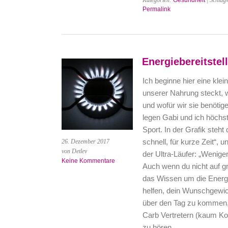
Kategorien:
Gesundheit
| Schlag
Permalink
Energiebereitste
Ich beginne hier eine klei
unserer Nahrung steckt, w
und wofür wir sie benötig
legen Gabi und ich höch
Sport. In der Grafik steh
schnell, für kurze Zeit“,
26. Dezember 2017
von Detlev
der Ultra-Läufer: „Weniger
Keine Kommentare
Auch wenn du nicht auf g
das Wissen um die Energie
helfen, dein Wunschgewich
über den Tag zu kommen, 
Carb Vertretern (kaum Koh
zu hören.