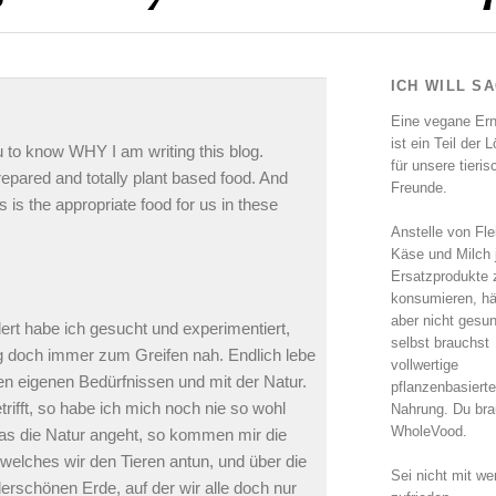
ICH WILL S
Eine vegane Er
ist ein Teil der 
ou to know WHY I am writing this blog.
für unsere tieri
pared and totally plant based food. And
Freunde.
is the appropriate food for us in these
Anstelle von Fle
Käse und Milch 
Ersatzprodukte 
konsumieren, hä
aber nicht gesu
ert habe ich gesucht und experimentiert,
selbst brauchst
g doch immer zum Greifen nah. Endlich lebe
vollwertige
en eigenen Bedürfnissen und mit der Natur.
pflanzenbasierte
ifft, so habe ich mich noch nie so wohl
Nahrung. Du bra
WholeVood.
was die Natur angeht, so kommen mir die
 welches wir den Tieren antun, und über die
Sei nicht mit we
rschönen Erde, auf der wir alle doch nur