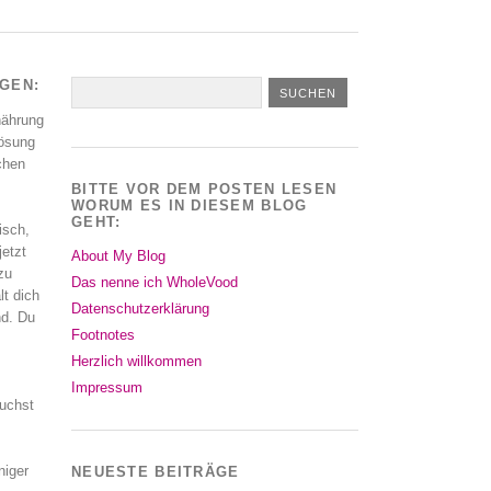
AGEN:
nährung
Lösung
schen
BITTE VOR DEM POSTEN LESEN
WORUM ES IN DIESEM BLOG
GEHT:
isch,
jetzt
About My Blog
zu
Das nenne ich WholeVood
lt dich
Datenschutzerklärung
nd. Du
Footnotes
Herzlich willkommen
Impressum
uchst
niger
NEUESTE BEITRÄGE