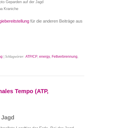
oto Geparden auf der Jagd
na Kraniche
iebereitstellung
für die anderen Beiträge aus
ng
| Schlagwörter:
ATP/CP
,
energy
,
Fettverbrennung
,
males Tempo (ATP,
 Jagd