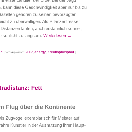
hnellste Landtier der Erde. Bei der Jagd
h, kann diese Geschwindigkeit aber nur bis zu
azellen gehören zu seinen bevorzugten
leicht zu überwältigen. Als Pflanzenfresser
 Distanzen laufen, auch erstaunlich schnell,
e schlicht zu langsam.
Weiterlesen →
ng
| Schlagwörter:
ATP
,
energy
,
Kreatinphosphat
|
tradistanz: Fett
m Flug über die Kontinente
als Zugvögel exemplarisch für Meister auf
wahre Künstler in der Ausnutzung ihrer Haupt-