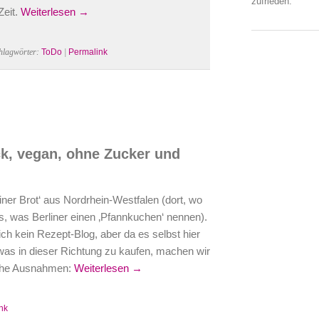
zufrieden.
Zeit.
Weiterlesen →
hlagwörter:
ToDo
|
Permalink
k, vegan, ohne Zucker und
iner Brot‘ aus Nordrhein-Westfalen (dort, wo
as, was Berliner einen ‚Pfannkuchen‘ nennen).
ich kein Rezept-Blog, aber da es selbst hier
etwas in dieser Richtung zu kaufen, machen wir
iche Ausnahmen:
Weiterlesen →
nk