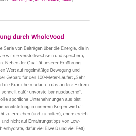
wörter:
Kanzerogene
,
Krebs
,
Studien
,
Tabak
|
llung durch WholeVood
ne Serie von Beiträgen über die Energie, die in
ie wir sie verstoffwechseln und speichern,
en. Neben der Qualität unserer Ernährung
sten Wert auf regelmäßige Bewegung und
t der Gepard für den 100-Meter-Läufer: „Sehr
 und die Kraniche markieren das andere Extrem
 schnell, dafür unvorstellbar ausdauernd“.
roße sportliche Unternehmungen aus bist,
bereitstellung in unserem Körper wird dir
t zu erreichen (und zu halten), energiereich
und nicht auf Ernährungstipps von Low-
lenhydrate, dafür viel Eiweiß und viel Fett)