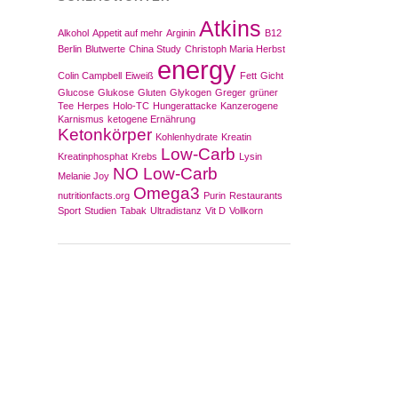
Atkins
Alkohol
Appetit auf mehr
Arginin
B12
Berlin
Blutwerte
China Study
Christoph Maria Herbst
energy
Colin Campbell
Eiweiß
Fett
Gicht
Glucose
Glukose
Gluten
Glykogen
Greger
grüner
Tee
Herpes
Holo-TC
Hungerattacke
Kanzerogene
Karnismus
ketogene Ernährung
Ketonkörper
Kohlenhydrate
Kreatin
Low-Carb
Kreatinphosphat
Krebs
Lysin
NO Low-Carb
Melanie Joy
Omega3
nutritionfacts.org
Purin
Restaurants
Sport
Studien
Tabak
Ultradistanz
Vit D
Vollkorn