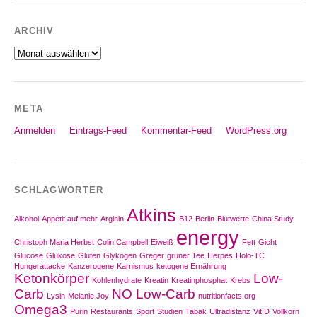
ARCHIV
Archiv
META
Anmelden
Eintrags-Feed
Kommentar-Feed
WordPress.org
SCHLAGWÖRTER
Atkins
Alkohol
Appetit auf mehr
Arginin
B12
Berlin
Blutwerte
China Study
energy
Christoph Maria Herbst
Colin Campbell
Eiweiß
Fett
Gicht
Glucose
Glukose
Gluten
Glykogen
Greger
grüner Tee
Herpes
Holo-TC
Hungerattacke
Kanzerogene
Karnismus
ketogene Ernährung
Ketonkörper
Low-
Kohlenhydrate
Kreatin
Kreatinphosphat
Krebs
Carb
NO Low-Carb
Lysin
Melanie Joy
nutritionfacts.org
Omega3
Purin
Restaurants
Sport
Studien
Tabak
Ultradistanz
Vit D
Vollkorn