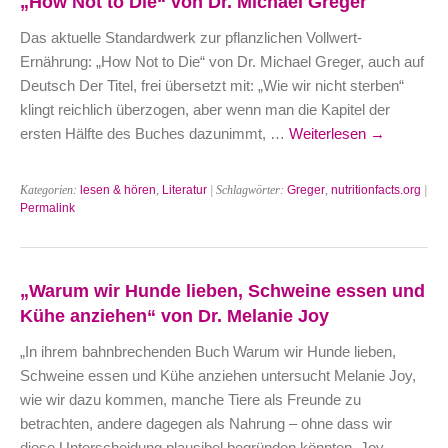
„How Not to Die“ von Dr. Michael Greger
Das aktuelle Standardwerk zur pflanzlichen Vollwert-
Ernährung: „How Not to Die“ von Dr. Michael Greger, auch auf
Deutsch Der Titel, frei übersetzt mit: „Wie wir nicht sterben“
klingt reichlich überzogen, aber wenn man die Kapitel der
ersten Hälfte des Buches dazunimmt, …
Weiterlesen
→
Kategorien:
lesen & hören
,
Literatur
| Schlagwörter:
Greger
,
nutritionfacts.org
|
Permalink
„Warum wir Hunde lieben, Schweine essen und
Kühe anziehen“ von Dr. Melanie Joy
„In ihrem bahnbrechenden Buch Warum wir Hunde lieben,
Schweine essen und Kühe anziehen untersucht Melanie Joy,
wie wir dazu kommen, manche Tiere als Freunde zu
betrachten, andere dagegen als Nahrung – ohne dass wir
diese Unterscheidung plausibel begründen könnten. Joy …