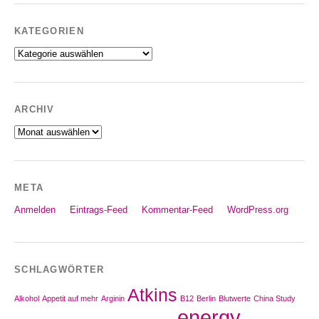
KATEGORIEN
Kategorien
ARCHIV
Archiv
META
Anmelden
Eintrags-Feed
Kommentar-Feed
WordPress.org
SCHLAGWÖRTER
Atkins
Alkohol
Appetit auf mehr
Arginin
B12
Berlin
Blutwerte
China Study
energy