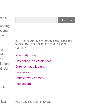
AGEN:
nährung
Lösung
schen
BITTE VOR DEM POSTEN LESEN
WORUM ES IN DIESEM BLOG
GEHT:
isch,
jetzt
About My Blog
zu
Das nenne ich WholeVood
lt dich
Datenschutzerklärung
nd. Du
Footnotes
Herzlich willkommen
Impressum
uchst
niger
NEUESTE BEITRÄGE