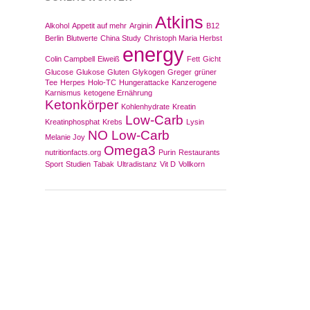
Atkins
Alkohol
Appetit auf mehr
Arginin
B12
Berlin
Blutwerte
China Study
Christoph Maria Herbst
energy
Colin Campbell
Eiweiß
Fett
Gicht
Glucose
Glukose
Gluten
Glykogen
Greger
grüner
Tee
Herpes
Holo-TC
Hungerattacke
Kanzerogene
Karnismus
ketogene Ernährung
Ketonkörper
Kohlenhydrate
Kreatin
Low-Carb
Kreatinphosphat
Krebs
Lysin
NO Low-Carb
Melanie Joy
Omega3
nutritionfacts.org
Purin
Restaurants
Sport
Studien
Tabak
Ultradistanz
Vit D
Vollkorn