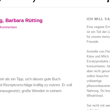
ICH WILL S
g, Barbara Rütting
Eine vegane Er
 Kommentare
ist ein Teil der 
für unsere tieri
Freunde.
Anstelle von Fle
Käse und Milch 
Ersatzprodukte 
konsumieren, hä
aber nicht gesu
selbst brauchst
ein als ein Tipp, sich dieses gute Buch
vollwertige
 Rezeptvorschläge kräftig zu nutzen. Er soll
pflanzenbasierte
vorausgesetzt, große Wenden in seinem
Nahrung. Du bra
WholeVood.
Sei nicht mit we