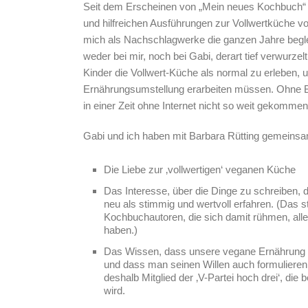
Seit dem Erscheinen von „Mein neues Kochbuch“ 
und hilfreichen Ausführungen zur Vollwertküche v
mich als Nachschlagwerke die ganzen Jahre beglei
weder bei mir, noch bei Gabi, derart tief verwurzel
Kinder die Vollwert-Küche als normal zu erleben, 
Ernährungsumstellung erarbeiten müssen. Ohne Bü
in einer Zeit ohne Internet nicht so weit gekommen
Gabi und ich haben mit Barbara Rütting gemeins
Die Liebe zur ‚vollwertigen‘ veganen Küche
Das Interesse, über die Dinge zu schreiben, d
neu als stimmig und wertvoll erfahren. (Das s
Kochbuchautoren, die sich damit rühmen, all
haben.)
Das Wissen, dass unsere vegane Ernährung all
und dass man seinen Willen auch formulieren
deshalb Mitglied der ‚V-Partei hoch drei‘, die
wird.