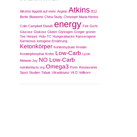
Atkins
Alkohol
Appetit auf mehr
Arginin
B12
Berlin
Blutwerte
China Study
Christoph Maria Herbst
energy
Colin Campbell
Eiweiß
Fett
Gicht
Glucose
Glukose
Gluten
Glykogen
Greger
grüner
Tee
Herpes
Holo-TC
Hungerattacke
Kanzerogene
Karnismus
ketogene Ernährung
Ketonkörper
Kohlenhydrate
Kreatin
Low-Carb
Kreatinphosphat
Krebs
Lysin
NO Low-Carb
Melanie Joy
Omega3
nutritionfacts.org
Purin
Restaurants
Sport
Studien
Tabak
Ultradistanz
Vit D
Vollkorn