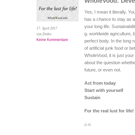
WholeVood: Deve
Yes, I mean it literally. Y
has a chance to stay as 
your long life. Sustainabili
17. April 2017
g. worldwide agriculture, 
von Detlev
Keine Kommentare
perfect body. In the long
of artificial junk food or 
WholeVood, it is just your 
about the question whether
future, or even not.
Act from today
Start with yourself
Sustain
For the real lust for life!
(1.0)