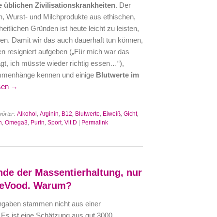
e üblichen Zivilisationskrankheiten
. Der
sch, Wurst- und Milchprodukte aus ethischen,
itlichen Gründen ist heute leicht zu leisten,
n. Damit wir das auch dauerhaft tun können,
ren resigniert aufgeben („Für mich war das
agt, ich müsste wieder richtig essen…“),
sammenhänge kennen und einige
Blutwerte im
sen →
wörter:
Alkohol
,
Arginin
,
B12
,
Blutwerte
,
Eiweiß
,
Gicht
,
n
,
Omega3
,
Purin
,
Sport
,
Vit D
|
Permalink
nde der Massentierhaltung, nur
leVood. Warum?
ngaben stammen nicht aus einer
 Es ist eine Schätzung aus gut 3000