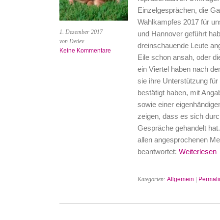
Einzelgesprächen, die G
Wahlkampfes 2017 für unser
1. Dezember 2017
und Hannover geführt hab
von Detlev
dreinschauende Leute ang
Keine Kommentare
Eile schon ansah, oder d
ein Viertel haben nach d
sie ihre Unterstützung fü
bestätigt haben, mit Anga
sowie einer eigenhändige
zeigen, dass es sich dur
Gespräche gehandelt hat.
allen angesprochenen M
beantwortet:
Weiterlesen
Kategorien:
Allgemein
|
Permali