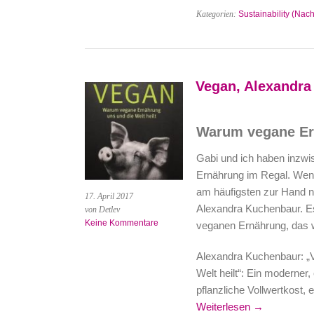
Kategorien:
Sustainability (Nach
Vegan, Alexandr
Warum vegane Ern
Gabi und ich haben inzwi
Ernährung im Regal. Wenn
am häufigsten zur Hand n
17. April 2017
Alexandra Kuchenbaur. E
von Detlev
Keine Kommentare
veganen Ernährung, das 
Alexandra Kuchenbaur: „
Welt heilt“: Ein moderner
pflanzliche Vollwertkost, 
Weiterlesen →