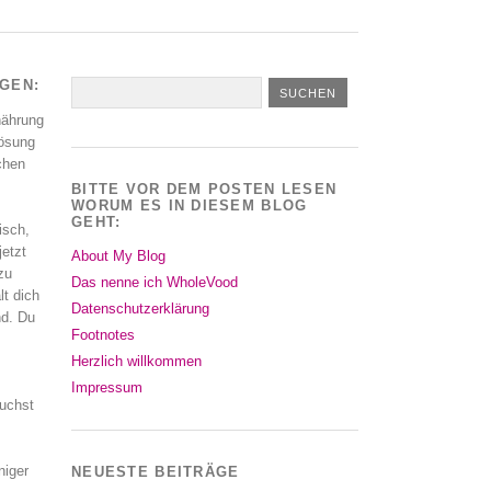
AGEN:
nährung
Lösung
schen
BITTE VOR DEM POSTEN LESEN
WORUM ES IN DIESEM BLOG
GEHT:
isch,
jetzt
About My Blog
zu
Das nenne ich WholeVood
lt dich
Datenschutzerklärung
nd. Du
Footnotes
Herzlich willkommen
Impressum
uchst
niger
NEUESTE BEITRÄGE