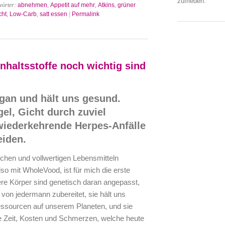
zufrieden.
wörter:
abnehmen
,
Appetit auf mehr
,
Atkins
,
grüner
cht
,
Low-Carb
,
satt essen
|
Permalink
nhaltsstoffe noch wichtig sind
gan und hält uns gesund.
el, Gicht durch zuviel
wiederkehrende Herpes-Anfälle
eiden.
chen und vollwertigen Lebensmitteln
so mit WholeVood, ist für mich die erste
re Körper sind genetisch daran angepasst,
h von jedermann zubereitet, sie hält uns
essourcen auf unserem Planeten, und sie
ne Zeit, Kosten und Schmerzen, welche heute