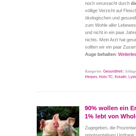
noch verursacht durch
di
völlige Verzicht auf Flei
ökologischen und gesundhe
zum Wohle aller Lebewese
und nicht in ein paar Jah
nichts. Mein Arzt hat ges
sollten wir ein paar Zu
Auge behalten
:
Weiterle
Kategorien:
Gesundheit
| Schlag
Herpes
,
Holo-TC
,
Kreatin
,
Lysi
90% wollen ein E
1% lebt von Who
Zugegeben, die Prozenta
repräsentativen Umfrage.