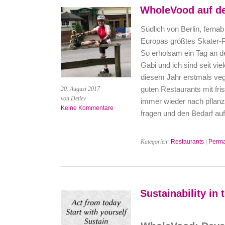
WholeVood auf de
Südlich von Berlin, ferna
Europas größtes Skater-P
So erholsam ein Tag an der
Gabi und ich sind seit vie
diesem Jahr erstmals veg
guten Restaurants mit fri
20. August 2017
von Detlev
immer wieder nach pflanz
Keine Kommentare
fragen und den Bedarf au
Kategorien:
Restaurants
|
Perma
Sustainability in 