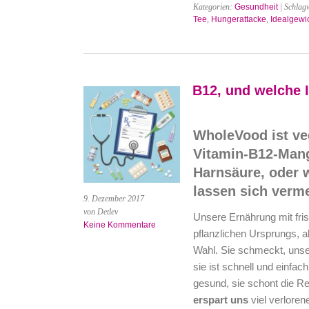
Kategorien:
Gesundheit
| Schlag
Tee
,
Hungerattacke
,
Idealgewi
B12, und welche I
WholeVood ist ve
Vitamin-B12-Mang
Harnsäure, oder 
lassen sich verm
9. Dezember 2017
von Detlev
Unsere Ernährung mit fris
Keine Kommentare
pflanzlichen Ursprungs, al
Wahl. Sie schmeckt, unse
sie ist schnell und einfac
gesund, sie schont die R
erspart uns
viel verlore