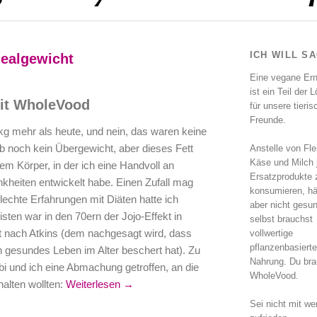
ICH WILL S
dealgewicht
Eine vegane Er
ist ein Teil der 
mit WholeVood
für unsere tieri
Freunde.
kg mehr als heute, und nein, das waren keine
b noch kein Übergewicht, aber dieses Fett
Anstelle von Fle
Käse und Milch 
em Körper, in der ich eine Handvoll an
Ersatzprodukte 
kheiten entwickelt habe. Einen Zufall mag
konsumieren, hä
lechte Erfahrungen mit Diäten hatte ich
aber nicht gesu
listen war in den 70ern der Jojo-Effekt in
selbst brauchst
t nach Atkins (dem nachgesagt wird, dass
vollwertige
pflanzenbasierte
n gesundes Leben im Alter beschert hat). Zu
Nahrung. Du bra
i und ich eine Abmachung getroffen, an die
WholeVood.
halten wollten:
Weiterlesen →
Sei nicht mit we