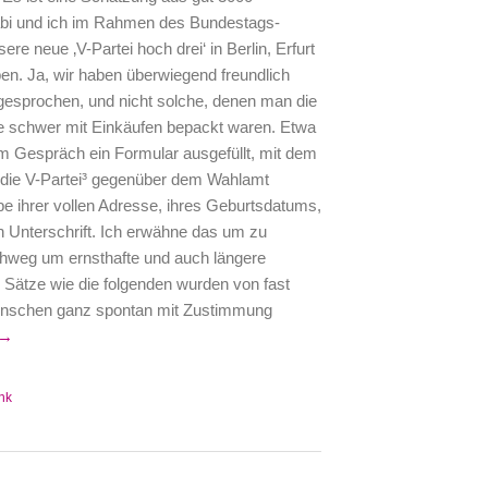
abi und ich im Rahmen des Bundestags-
e neue ‚V-Partei hoch drei‘ in Berlin, Erfurt
en. Ja, wir haben überwiegend freundlich
esprochen, und nicht solche, denen man die
ie schwer mit Einkäufen bepackt waren. Etwa
em Gespräch ein Formular ausgefüllt, mit dem
r die V-Partei³ gegenüber dem Wahlamt
be ihrer vollen Adresse, ihres Geburtsdatums,
n Unterschrift. Ich erwähne das um zu
chweg um ernsthafte und auch längere
 Sätze wie die folgenden wurden von fast
enschen ganz spontan mit Zustimmung
 →
nk