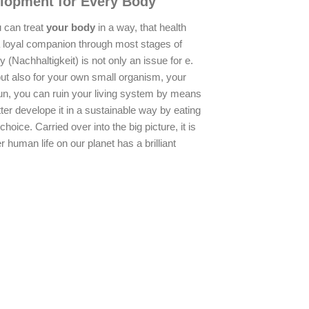
lopment for Every Body
ou can treat
your body
in a way, that health
a loyal companion through most stages of
ty (Nachhaltigkeit) is not only an issue for e.
but also for your own small organism, your
 run, you can ruin your living system by means
better develope it in a sustainable way by eating
choice. Carried over into the big picture, it is
 human life on our planet has a brilliant